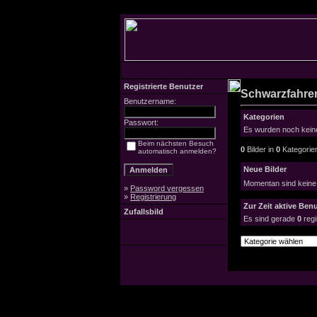
Registrierte Benutzer
Schwarzfahrer
Benutzername:
Kategorien
Passwort:
Es wurden noch keine
Beim nächsten Besuch
0
Bilder in
0
Kategorie
automatisch anmelden?
Neue Bilder
Momentan sind keine
»
Password vergessen
»
Registrierung
Zur Zeit aktive Ben
Zufallsbild
Es sind gerade
0
regi