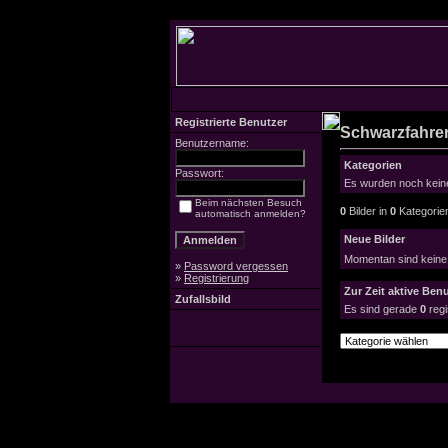
Registrierte Benutzer
Schwarzfahrer
Benutzername:
Kategorien
Passwort:
Es wurden noch keine
Beim nächsten Besuch
0
Bilder in
0
Kategorie
automatisch anmelden?
Neue Bilder
Momentan sind keine
»
Password vergessen
»
Registrierung
Zur Zeit aktive Benu
Zufallsbild
Es sind gerade
0
regi