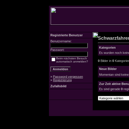
Registrierte Benutzer
Schwarzfahrer
Benutzername:
Kategorien
Passwort:
Es wurden noch keine
Beim nächsten Besuch
0
Bilder in
0
Kategorie
automatisch anmelden?
Neue Bilder
Momentan sind keine
»
Password vergessen
»
Registrierung
Zur Zeit aktive Benu
Zufallsbild
Es sind gerade
0
regi