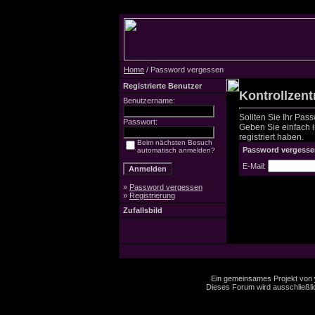
Home
/ Password vergessen
Registrierte Benutzer
Kontrollzen
Benutzername:
Sollten Sie Ihr Pas
Passwort:
Geben Sie einfach in
registriert haben.
Beim nächsten Besuch
Password vergesse
automatisch anmelden?
E-Mail:
»
Password vergessen
»
Registrierung
Zufallsbild
Ein gemeinsames Projekt von
Dieses Forum wird ausschließlic