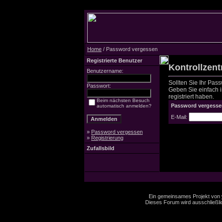
Home
/ Password vergessen
Registrierte Benutzer
Kontrollzen
Benutzername:
Sollten Sie Ihr Pas
Passwort:
Geben Sie einfach in
registriert haben.
Beim nächsten Besuch
Password vergesse
automatisch anmelden?
E-Mail:
»
Password vergessen
»
Registrierung
Zufallsbild
Ein gemeinsames Projekt von
Dieses Forum wird ausschließlic