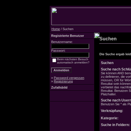
Home
/ Suchen
Registrierte Benutzer
Suchen
Benutzername:
Passwort:
Die Suche ergab leide
Beim nächsten Besuch
automatisch anmelden?
Suchen
Suche nach Schlü
Sie können AND benu
zu definieren, die v
»
Password vergessen
müssen, OR für Wörte
»
Registrierung
Resultat sein könne
verbietet das nachfo
Zufallsbild
Resultat. Benutzen Si
Platzhalter.
Suche nach User
Benutzen Sie * als Pla
Verknüpfung:
Kategorie:
Suche in Feldern: