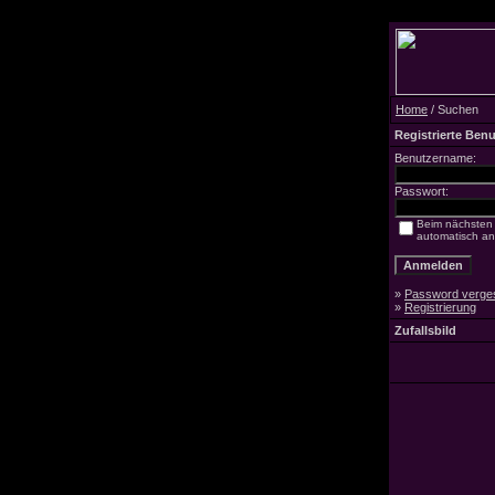
Home
/ Suchen
Registrierte Benu
Benutzername:
Passwort:
Beim nächsten
automatisch a
»
Password verge
»
Registrierung
Zufallsbild