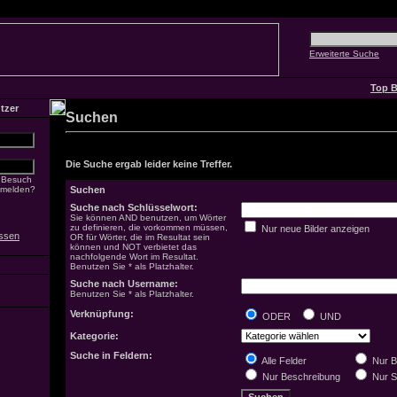
Erweiterte Suche
Top B
tzer
Suchen
Die Suche ergab leider keine Treffer.
 Besuch
nmelden?
Suchen
Suche nach Schlüsselwort:
Sie können AND benutzen, um Wörter
zu definieren, die vorkommen müssen,
Nur neue Bilder anzeigen
ssen
OR für Wörter, die im Resultat sein
können und NOT verbietet das
nachfolgende Wort im Resultat.
Benutzen Sie * als Platzhalter.
Suche nach Username:
Benutzen Sie * als Platzhalter.
Verknüpfung:
ODER
UND
Kategorie:
Suche in Feldern:
Alle Felder
Nur B
Nur Beschreibung
Nur S