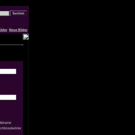
ilder
Neue Bilder
ildname
chlüsselwörter