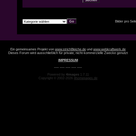
Bilder pro Sei
Ein gemeinsames Projekt von
www.strich8leiche.de
und
www.webkraftwerk.de
Dieses Forum wird ausschließlich für private, nicht-kommerzielle Zwecke genutzt
IMPRESSUM
---- ---- ---- ---- ----
Powered by
4images
1.7.11
Copyright © 2002-2026
4homepages.de