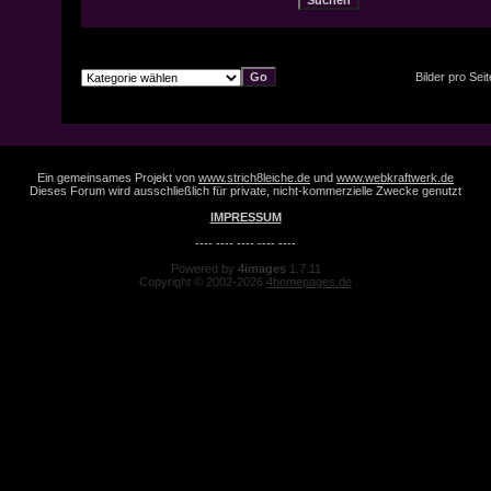
Bilder pro Sei
Ein gemeinsames Projekt von
www.strich8leiche.de
und
www.webkraftwerk.de
Dieses Forum wird ausschließlich für private, nicht-kommerzielle Zwecke genutzt
IMPRESSUM
---- ---- ---- ---- ----
Powered by
4images
1.7.11
Copyright © 2002-2026
4homepages.de