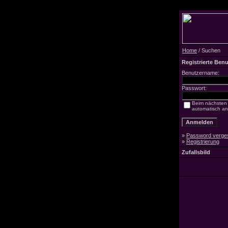
Home
/ Suchen
Registrierte Benu
Benutzername:
Passwort:
Beim nächsten
automatisch a
»
Password verge
»
Registrierung
Zufallsbild