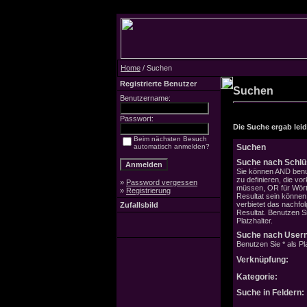
Home
/ Suchen
Registrierte Benutzer
Suchen
Benutzername:
Passwort:
Die Suche ergab leide
Beim nächsten Besuch
automatisch anmelden?
Suchen
Suche nach Schlü
Sie können AND benu
zu definieren, die v
»
Password vergessen
müssen, OR für Wörte
»
Registrierung
Resultat sein könne
verbietet das nachfo
Zufallsbild
Resultat. Benutzen Si
Platzhalter.
Suche nach User
Benutzen Sie * als Pla
Verknüpfung:
Kategorie:
Suche in Feldern: