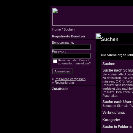
Home
/ Suchen
Registrierte Benutzer
Suchen
Benutzername:
Passwort:
Die Suche ergab leide
Beim nächsten Besuch
automatisch anmelden?
Suchen
Suche nach Schlü
Sie können AND benu
zu definieren, die v
»
Password vergessen
müssen, OR für Wörte
»
Registrierung
Resultat sein könne
verbietet das nachfo
Zufallsbild
Resultat. Benutzen Si
Platzhalter.
Suche nach User
Benutzen Sie * als Pla
Verknüpfung:
Kategorie:
Suche in Feldern: