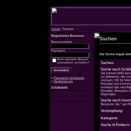
Home
/ Suchen
Registrierte Benutzer
Suchen
Benutzername:
Passwort:
Die Suche ergab leide
Beim nächsten Besuch
automatisch anmelden?
Suchen
Suche nach Schlü
Sie können AND benu
zu definieren, die v
»
Password vergessen
müssen, OR für Wörte
»
Registrierung
Resultat sein könne
verbietet das nachfo
Zufallsbild
Resultat. Benutzen Si
Platzhalter.
Suche nach User
Benutzen Sie * als Pla
Verknüpfung:
Kategorie:
Suche in Feldern: