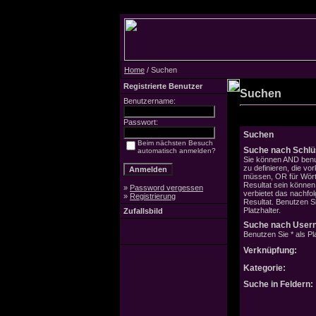
Home
/ Suchen
Registrierte Benutzer
Suchen
Benutzername:
Passwort:
Suchen
Beim nächsten Besuch
Suche nach Schlü
automatisch anmelden?
Sie können AND benu
zu definieren, die v
müssen, OR für Wörte
Resultat sein könne
»
Password vergessen
verbietet das nachfo
»
Registrierung
Resultat. Benutzen Si
Platzhalter.
Zufallsbild
Suche nach User
Benutzen Sie * als Pla
Verknüpfung:
Kategorie:
Suche in Feldern: