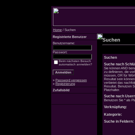
Home
/ Suchen
Registrierte Benutzer
Suchen
Benutzername:
Passwort:
Suchen
Beim nächsten Besuch
Suche nach Schlü
automatisch anmelden?
Sie können AND benu
zu definieren, die v
müssen, OR für Wörte
Resultat sein könne
»
Password vergessen
verbietet das nachfo
»
Registrierung
Resultat. Benutzen Si
Platzhalter.
Zufallsbild
Suche nach User
Benutzen Sie * als Pla
Verknüpfung:
Kategorie:
Suche in Feldern: