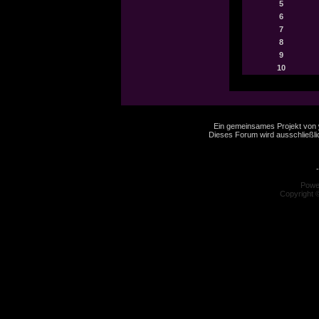
5
6
7
8
9
10
Ein gemeinsames Projekt von
Dieses Forum wird ausschließlic
-
Powe
Copyright