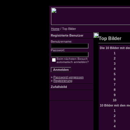
Home
/ Top Bilder
Registrierte Benutzer
Top Bilder
Benutzername:
Die 10 Bilder mit d
Passwort:
1
2
Beim nächsten Besuch
automatisch anmelden?
3
4
5
»
Password vergessen
6
»
Registrierung
7
Zufallsbild
8
9
10
10 Bilder mit den 
1
2
3
4