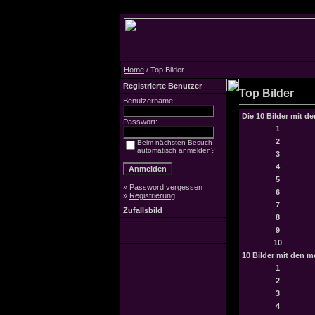
Home
/ Top Bilder
Registrierte Benutzer
Top Bilder
Benutzername:
Die 10 Bilder mit d
Passwort:
1
2
Beim nächsten Besuch
automatisch anmelden?
3
4
5
»
Password vergessen
6
»
Registrierung
7
Zufallsbild
8
9
10
10 Bilder mit den 
1
2
3
4