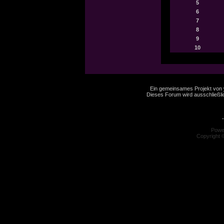
5
6
7
8
9
10
Ein gemeinsames Projekt von
Dieses Forum wird ausschließlic
-
Powe
Copyright