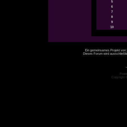
5
6
7
8
9
10
Ein gemeinsames Projekt von
Dieses Forum wird ausschließlic
-
Powe
Copyright