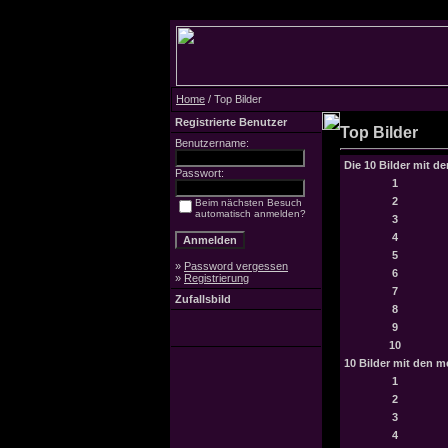
Home
/ Top Bilder
Registrierte Benutzer
Top Bilder
Benutzername:
Die 10 Bilder mit d
Passwort:
1
2
Beim nächsten Besuch
automatisch anmelden?
3
4
5
»
Password vergessen
6
»
Registrierung
7
Zufallsbild
8
9
10
10 Bilder mit den 
1
2
3
4